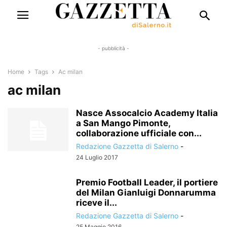
- pubblicità -
Home
Tags
Ac milan
ac milan
Nasce Assocalcio Academy Italia
a San Mango Pimonte,
collaborazione ufficiale con...
Redazione Gazzetta di Salerno
-
24 Luglio 2017
Premio Football Leader, il portiere
del Milan Gianluigi Donnarumma
riceve il...
Redazione Gazzetta di Salerno
-
25 Maggio 2016