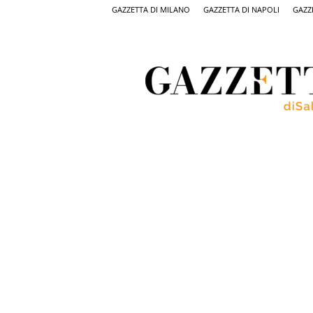
GAZZETTA DI MILANO
GAZZETTA DI NAPOLI
GAZZ
Gazzetta
di
Salerno,
il
quotidiano
on
line
di
Salerno