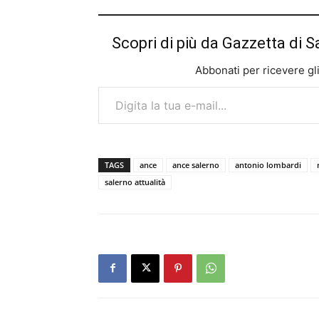
Scopri di più da Gazzetta di S
Abbonati per ricevere gli u
Digita la tua e-mail...
TAGS
ance
ance salerno
antonio lombardi
salerno attualità