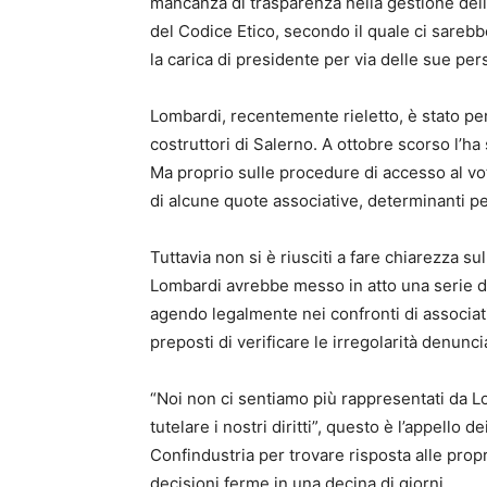
mancanza di trasparenza nella gestione dell
del Codice Etico, secondo il quale ci sarebb
la carica di presidente per via delle sue per
Lombardi, recentemente rieletto, è stato per
costruttori di Salerno. A ottobre scorso l’h
Ma proprio sulle procedure di accesso al vo
di alcune quote associative, determinanti per
Tuttavia non si è riusciti a fare chiarezza 
Lombardi avrebbe messo in atto una serie di st
agendo legalmente nei confronti di associati 
preposti di verificare le irregolarità denunci
“Noi non ci sentiamo più rappresentati da 
tutelare i nostri diritti”, questo è l’appello 
Confindustria per trovare risposta alle pr
decisioni ferme in una decina di giorni.