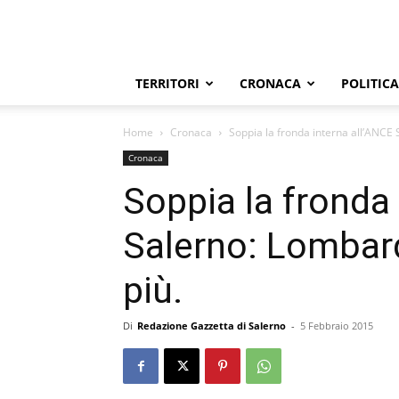
TERRITORI
CRONACA
POLITICA
Home
Cronaca
Soppia la fronda interna all’ANCE 
Cronaca
Soppia la fronda
Salerno: Lombard
più.
Di
Redazione Gazzetta di Salerno
-
5 Febbraio 2015