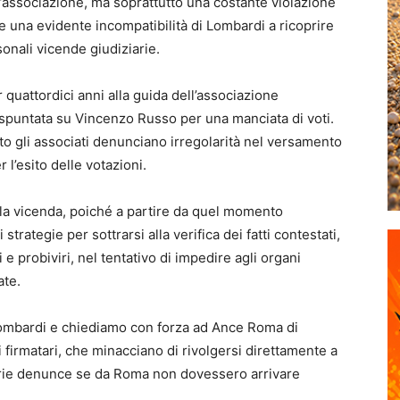
’associazione, ma soprattutto una costante violazione
e una evidente incompatibilità di Lombardi a ricoprire
sonali vicende giudiziarie.
 quattordici anni alla guida dell’associazione
a spuntata su Vincenzo Russo per una manciata di voti.
to gli associati denunciano irregolarità nel versamento
 l’esito delle votazioni.
sulla vicenda, poiché a partire da quel momento
rategie per sottrarsi alla verifica dei fatti contestati,
e probiviri, nel tentativo di impedire agli organi
ate.
Lombardi e chiediamo con forza ad Ance Roma di
dei firmatari, che minacciano di rivolgersi direttamente a
oprie denunce se da Roma non dovessero arrivare