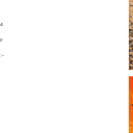
54
it
 –