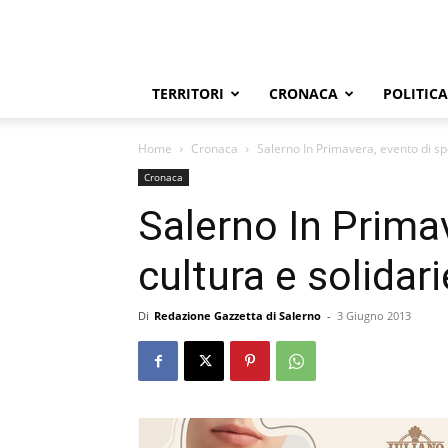
TERRITORI
CRONACA
POLITICA
Home
Cronaca
Salerno In Primavera, evento di spo
Cronaca
Salerno In Primav
cultura e solidar
Di
Redazione Gazzetta di Salerno
-
3 Giugno 2013