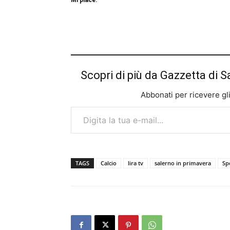
Scopri di più da Gazzetta di S
Abbonati per ricevere gli u
Digita la tua e-mail...
TAGS
Calcio
lira tv
salerno in primavera
Sp