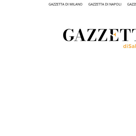
GAZZETTA DI MILANO
GAZZETTA DI NAPOLI
GAZZ
Gazzetta
di
Salerno,
il
quotidiano
on
line
di
Salerno