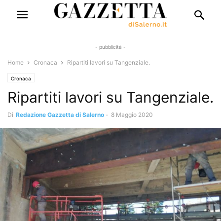
- pubblicità -
Home
Cronaca
Ripartiti lavori su Tangenziale.
Cronaca
Ripartiti lavori su Tangenziale.
Di
Redazione Gazzetta di Salerno
-
8 Maggio 2020