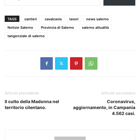
TAGS
cantieri
cavalcavia
lavori
news salerno
Notizie Salerno
Provincia di Salerno
salerno attualità
tangenziale di salerno
Articolo precedente
Articolo successivo
Il culto della Madonna nel
Coronavirus,
territorio cilentano.
aggiornamento, in Campania
4.562 casi.