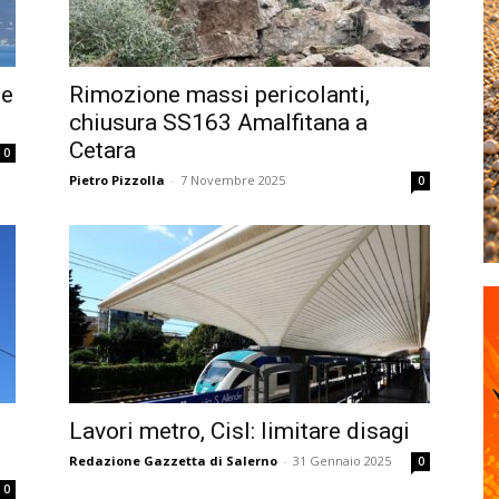
te
Rimozione massi pericolanti,
chiusura SS163 Amalfitana a
Cetara
0
Pietro Pizzolla
-
7 Novembre 2025
0
Lavori metro, Cisl: limitare disagi
e
Redazione Gazzetta di Salerno
-
31 Gennaio 2025
0
0