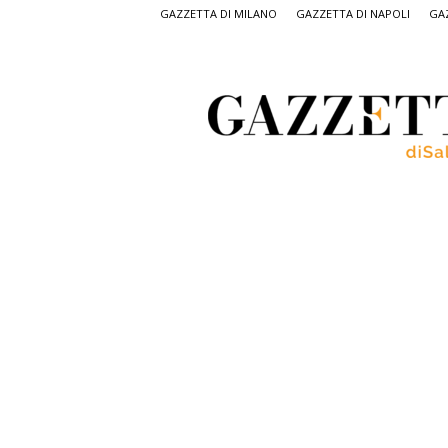
GAZZETTA DI MILANO
GAZZETTA DI NAPOLI
GAZ
Gazzetta
di
Salerno,
il
quotidiano
on
line
di
Salerno