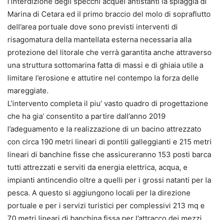
l’interdizione degli specchi acquei antistanti la spiaggia di
Marina di Cetara ed il primo braccio del molo di sopraflutto
dell’area portuale dove sono previsti interventi di
risagomatura della mantellata esterna necessaria alla
protezione del litorale che verrà garantita anche attraverso
una struttura sottomarina fatta di massi e di ghiaia utile a
limitare l’erosione e attutire nel contempo la forza delle
mareggiate.
L’intervento completa il piu’ vasto quadro di progettazione
che ha gia’ consentito a partire dall’anno 2019
l’adeguamento e la realizzazione di un bacino attrezzato
con circa 190 metri lineari di pontili galleggianti e 215 metri
lineari di banchine fisse che assicureranno 153 posti barca
tutti attrezzati e serviti da energia elettrica, acqua, e
impianti antincendio oltre a quelli per i grossi natanti per la
pesca. A questo si aggiungono locali per la direzione
portuale e per i servizi turistici per complessivi 213 mq e
70 metri lineari di banchina fissa per l’attracco dei mezzi