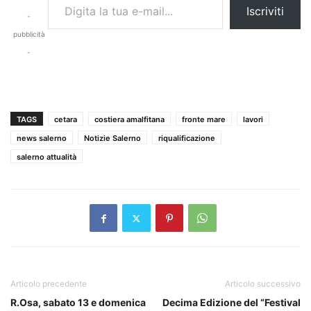
Iscriviti
-
pubblicità
-
TAGS
cetara
costiera amalfitana
fronte mare
lavori
news salerno
Notizie Salerno
riqualificazione
salerno attualità
Articolo precedente
Articolo successivo
R.Osa, sabato 13 e domenica
Decima Edizione del “Festival