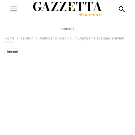
- pubblicità -
Home
Territori
Antincendi boschivi: in Campania scattano i divieti
estivi
Territori