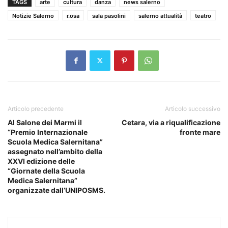
TAGS
arte
cultura
danza
news salerno
Notizie Salerno
r.osa
sala pasolini
salerno attualità
teatro
Articolo precedente
Articolo successivo
Al Salone dei Marmi il
Cetara, via a riqualificazione
“Premio Internazionale
fronte mare
Scuola Medica Salernitana”
assegnato nell’ambito della
XXVI edizione delle
“Giornate della Scuola
Medica Salernitana”
organizzate dall’UNIPOSMS.