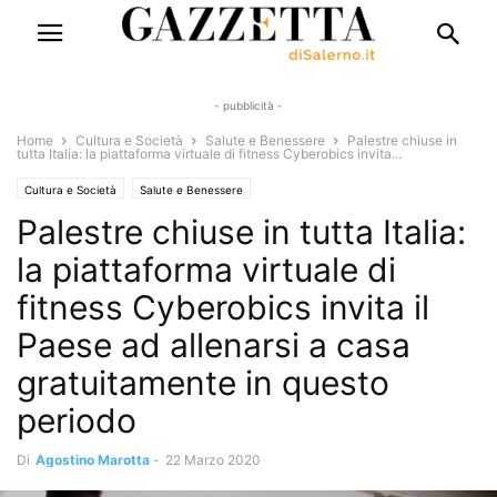
- pubblicità -
Home
Cultura e Società
Salute e Benessere
Palestre chiuse in
tutta Italia: la piattaforma virtuale di fitness Cyberobics invita...
Cultura e Società
Salute e Benessere
Palestre chiuse in tutta Italia:
la piattaforma virtuale di
fitness Cyberobics invita il
Paese ad allenarsi a casa
gratuitamente in questo
periodo
Di
Agostino Marotta
-
22 Marzo 2020