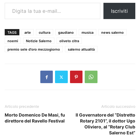
Digita la tua e-mail...
Iscriviti
TAGS
arte
cultura
gaudiano
musica
news salerno
noemi
Notizie Salerno
oliveto citra
premio sele d'oro mezzogiorno
salerno attualità
Articolo precedente
Articolo successivo
Morto Domenico De Masi, fu
Il Governatore del “Distretto
direttore del Ravello Festival
Rotary 2101”, il dottor Ugo
Oliviero, al “Rotary Club
Salerno Est”