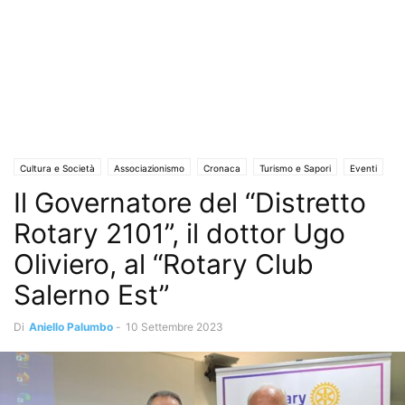
Cultura e Società
Associazionismo
Cronaca
Turismo e Sapori
Eventi
Il Governatore del “Distretto
Eventi e Manifestazioni
Guerra in Ucraina
Solo Annunci
Rotary 2101”, il dottor Ugo
Oliviero, al “Rotary Club
Salerno Est”
Di
Aniello Palumbo
-
10 Settembre 2023