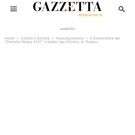
- pubblicità -
Home
Cultura e Società
Associazionismo
Il Governatore del
“Distretto Rotary 2101”, il dottor Ugo Oliviero, al “Rotary...