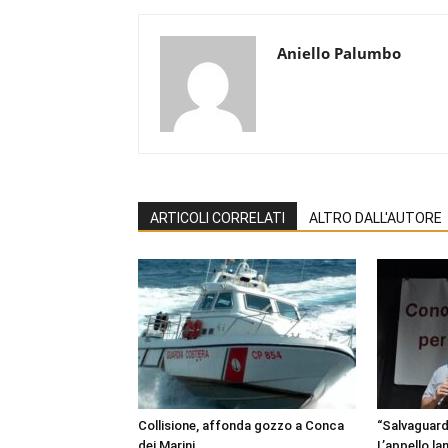
Aniello Palumbo
ARTICOLI CORRELATI
ALTRO DALL'AUTORE
Collisione, affonda gozzo a Conca
“Salvaguardi
dei Marini
L’appello la