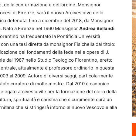
mo, della confermazione e dell’ordine. Monsignor
diocesi di Firenze, sarà il nuovo Arcivescovo della
ica detenuta, fino a dicembre del 2018, da Monsignor
te. Nato a Firenze nel 1960 Monsignor
Andrea Bellandi
orentino ha frequentato la Pontificia Università
con una tesi diretta da monsignor Fisichella dal titolo:
cazione dei fondamenti della fede nelle opere di J.
e dal 1987 nello Studio Teologico Fiorentino, eretto
Centrale, attualmente è professore ordinario in questa
 2003 al 2009. Autore di diversi saggi, particolarmente
stato curatore di molte mostre. Dal 2010 è canonico
elegato arcive­scovile per la formazione del clero della
ltura, spiritualità e carisma che sicuramente darà un
nitana che si stringerà intorno al nuovo Vescovo e alla