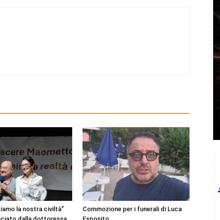
amo la nostra civiltà”
Commozione per i funerali di Luca
nciato dalla dottoressa
Esposito