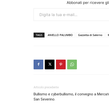
Abbonati per ricevere gli u
Digita la tua e-mail...
TAGS
ANIELLO PALUMBO
Gazzetta di Salerno
Articolo precedente
Bullismo e cyberbullismo, il convegno a Merca
San Severino.