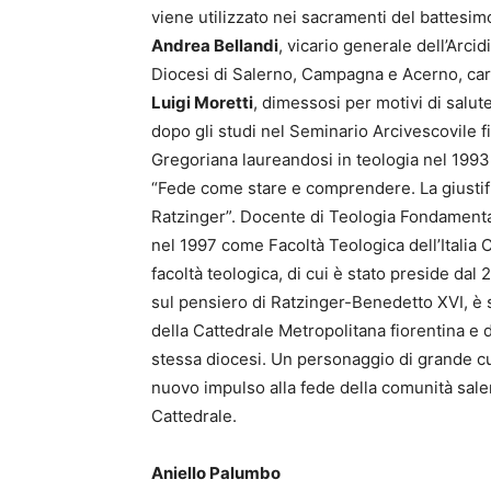
viene utilizzato nei sacramenti del battesi
Andrea Bellandi
, vicario generale dell’Arci
Diocesi di Salerno, Campagna e Acerno, car
Luigi Moretti
, dimessosi per motivi di salu
dopo gli studi nel Seminario Arcivescovile fi
Gregoriana laureandosi in teologia nel 1993 
“Fede come stare e comprendere. La giustifi
Ratzinger”. Docente di Teologia Fondamental
nel 1997 come Facoltà Teologica dell’Italia 
facoltà teologica, di cui è stato preside dal
sul pensiero di Ratzinger-Benedetto XVI, è 
della Cattedrale Metropolitana fiorentina e d
stessa diocesi. Un personaggio di grande cu
nuovo impulso alla fede della comunità saler
Cattedrale.
Aniello Palumbo