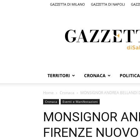
GAZZETTA DI MILANO
GAZZETTA DI NAPOLI
GAZZ
Gazzetta
di
Salerno,
il
quotidiano
on
line
di
Salerno
TERRITORI
CRONACA
POLITICA
Home
Cronaca
MONSIGNOR ANDREA BELLANDI DI
Cronaca
Eventi e Manifestazioni
MONSIGNOR AND
FIRENZE NUOVO