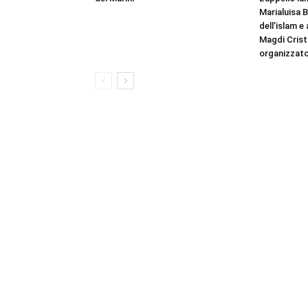
Marialuisa 
dell’islam e
Magdi Cristi
organizzato