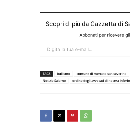
Scopri di più da Gazzetta di S
Abbonati per ricevere gli u
Digita la tua e-mail...
TAGS
bullismo
comune di mercato san severino
Notizie Salerno
ordine degli avvocati di nocera inferi