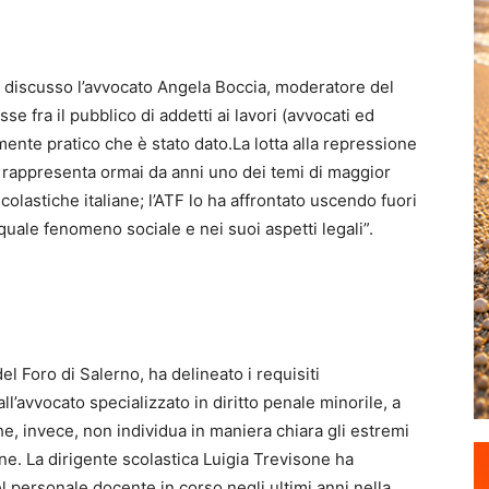
to discusso l’avvocato Angela Boccia, moderatore del
 fra il pubblico di addetti ai lavori (avvocati ed
amente pratico che è stato dato.La lotta alla repressione
 rappresenta ormai da anni uno dei temi di maggior
colastiche italiane; l’ATF lo ha affrontato uscendo fuori
uale fenomeno sociale e nei suoi aspetti legali”.
l Foro di Salerno, ha delineato i requisiti
ll’avvocato specializzato in diritto penale minorile, a
he, invece, non individua in maniera chiara gli estremi
e. La dirigente scolastica Luigia Trevisone ha
l personale docente in corso negli ultimi anni nella