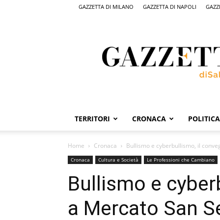
GAZZETTA DI MILANO
GAZZETTA DI NAPOLI
GAZZ
Gazzetta
di
Salerno,
il
quotidiano
on
line
di
Salerno
TERRITORI
CRONACA
POLITICA
Home
Cronaca
Bullismo e cyberbullismo, il conv
Cronaca
Cultura e Società
Le Professioni che Cambiano
Bullismo e cyber
a Mercato San S