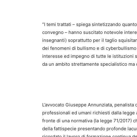
“I temi trattati – spiega sintetizzando quan
convegno – hanno suscitato notevole interesse
insegnanti) soprattutto per il taglio squisit
dei fenomeni di bullismo e di cyberbullismo
interesse ed impegno di tutte le istituzioni s
da un ambito strettamente specialistico ma q
L’avvocato Giuseppe Annunziata, penalista de
professionali ed umani richiesti dalla legge a
fronte di una normativa (la legge 71/2017) c
della fattispecie presentando profonde lacun
ricordato il lavoro di formazione continua de