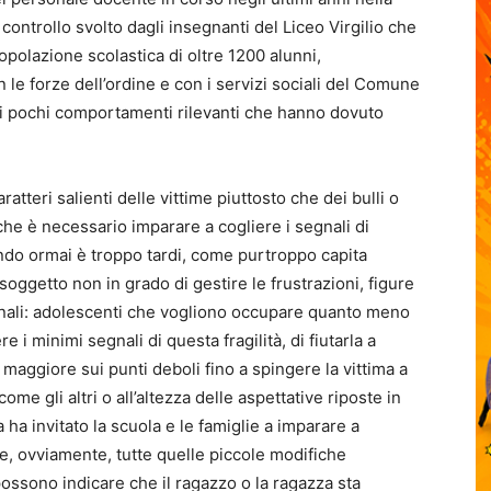
 controllo svolto dagli insegnanti del Liceo Virgilio che
polazione scolastica di oltre 1200 alunni,
 le forze dell’ordine e con i servizi sociali del Comune
dei pochi comportamenti rilevanti che hanno dovuto
atteri salienti delle vittime piuttosto che dei bulli o
che è necessario imparare a cogliere i segnali di
ndo ormai è troppo tardi, come purtroppo capita
soggetto non in grado di gestire le frustrazioni, figure
onali: adolescenti che vogliono occupare quanto meno
re i minimi segnali di questa fragilità, di fiutarla a
maggiore sui punti deboli fino a spingere la vittima a
ome gli altri o all’altezza delle aspettative riposte in
a ha invitato la scuola e le famiglie a imparare a
 che, ovviamente, tutte quelle piccole modifiche
ssono indicare che il ragazzo o la ragazza sta