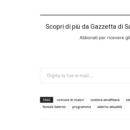
Scopri di più da Gazzetta di S
Abbonati per ricevere gli u
Digita la tua e-mail...
TAGS
comune di maiori
costiera amalfitana
es
Notizie Salerno
programma
salerno attualità