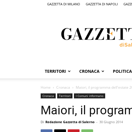
GAZZETTA DI MILANO
GAZZETTA DI NAPOLI
GAZZ
Gazzetta
di
Salerno,
il
quotidiano
on
line
di
Salerno
TERRITORI
CRONACA
POLITICA
Home
Cronaca
Maiori, il programma dell'estate 2
Cronaca
Territori
I Comuni informano
Maiori, il progra
Di
Redazione Gazzetta di Salerno
-
30 Giugno 2014