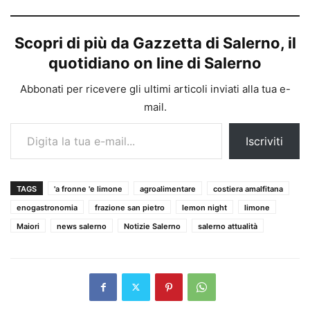
Scopri di più da Gazzetta di Salerno, il
quotidiano on line di Salerno
Abbonati per ricevere gli ultimi articoli inviati alla tua e-
mail.
Digita la tua e-mail...
Iscriviti
TAGS
'a fronne 'e limone
agroalimentare
costiera amalfitana
enogastronomia
frazione san pietro
lemon night
limone
Maiori
news salerno
Notizie Salerno
salerno attualità