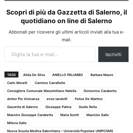
Scopri di più da Gazzetta di Salerno, il
quotidiano on line di Salerno
Abbonati per ricevere gli ultimi articoli inviati alla tua e-
mail.
Digita la tua e-mail...
Iscriviti
TAGS
Alida De Silva
ANIELLO PALUMBO
Barbara Mauro
Carlo Morelli
Carmine Carrafiello
Consigliere Comunale Massimiliano Natella
Domenico Carabetta
dottor Pio Vicinanza
enzo landolfi
Felice De Martino
Gazzetta di Salerno
Giuseppe Palma
Guido Rella
Maestro Giuseppe Carabetta
Maria Scotti
Maurizio Gallo
Milena Gallo
Nuova Scuola Medica Salernitana – Università Popolare UNIPOSMS