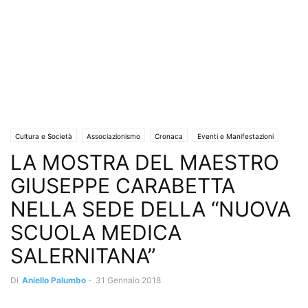
Cultura e Società
Associazionismo
Cronaca
Eventi e Manifestazioni
LA MOSTRA DEL MAESTRO
Mostre e concerti
Uncategorized
GIUSEPPE CARABETTA
NELLA SEDE DELLA “NUOVA
SCUOLA MEDICA
SALERNITANA”
Di
Aniello Palumbo
-
31 Gennaio 2018