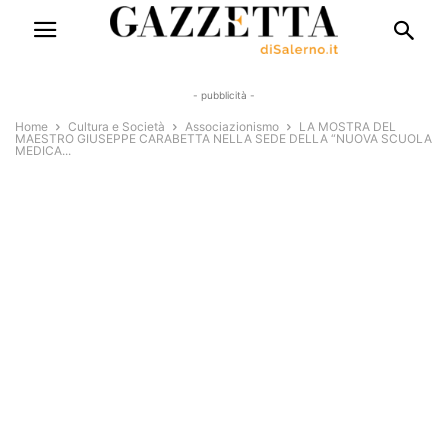
- pubblicità -
Home
Cultura e Società
Associazionismo
LA MOSTRA DEL
MAESTRO GIUSEPPE CARABETTA NELLA SEDE DELLA “NUOVA SCUOLA
MEDICA...