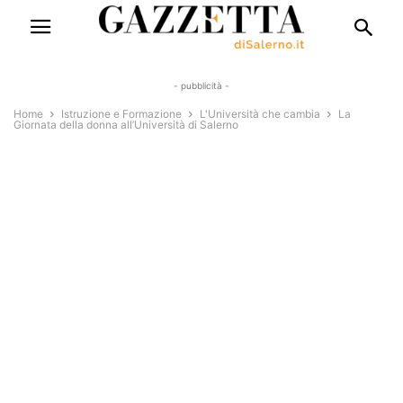
- pubblicità -
Home
Istruzione e Formazione
L'Università che cambia
La
Giornata della donna all’Università di Salerno