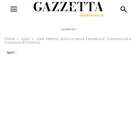
- pubblicità -
Home
Sport
Jomi Salerno, arriva la serva Tanaskovic, Francesconi e
Costanzo al Pontinia.
Sport