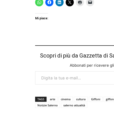
Mi piace:
Scopri di più da Gazzetta di S
Abbonati per ricevere gli u
Digita la tua e-mail...
TAGS
arte
cinema
cultura
Giffoni
giffon
Notizie Salerno
salerno attualità