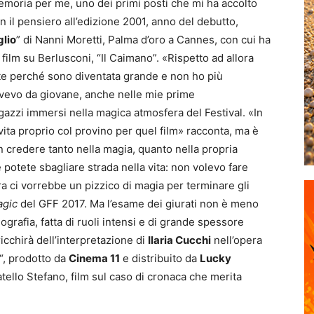
memoria per me, uno dei primi posti che mi ha accolto
n il pensiero all’edizione 2001, anno del debutto,
glio
” di Nanni Moretti, Palma d’oro a Cannes, con cui ha
ilm su Berlusconi, “Il Caimano”. «Rispetto ad allora
te perché sono diventata grande e non ho più
 avevo da giovane, anche nelle mie prime
ragazzi immersi nella magica atmosfera del Festival. «In
vita proprio col provino per quel film» racconta, ma è
on credere tanto nella magia, quanto nella propria
 potete sbagliare strada nella vita: non volevo fare
 ora ci vorrebbe un pizzico di magia per terminare gli
agic
del GFF 2017. Ma l’esame dei giurati non è meno
ografia, fatta di ruoli intensi e di grande spessore
cchirà dell’interpretazione di
Ilaria Cucchi
nell’opera
“, prodotto da
Cinema 11
e distribuito da
Lucky
atello Stefano, film sul caso di cronaca che merita