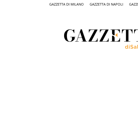
GAZZETTA DI MILANO
GAZZETTA DI NAPOLI
GAZZ
Gazzetta
di
Salerno,
il
quotidiano
on
line
di
Salerno