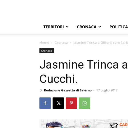
TERRITORI
CRONACA
POLITICA
Home
Cronaca
Jasmine Trinca a Giffoni: sarò Ilari
Cronaca
Jasmine Trinca a 
Cucchi.
Di
Redazione Gazzetta di Salerno
-
17 Luglio 2017