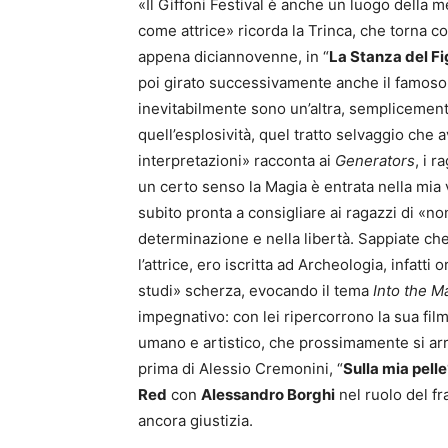
«Il Giffoni Festival è anche un luogo della 
come attrice» ricorda la Trinca, che torna co
appena diciannovenne, in “
La Stanza del Fi
poi girato successivamente anche il famoso f
inevitabilmente sono un’altra, semplicemen
quell’esplosività, quel tratto selvaggio che
interpretazioni» racconta ai
Generators
, i 
un certo senso la Magia è entrata nella mia 
subito pronta a consigliare ai ragazzi di «n
determinazione e nella libertà. Sappiate che
l’attrice, ero iscritta ad Archeologia, infatti
studi» scherza, evocando il tema
Into the M
impegnativo: con lei ripercorrono la sua film
umano e artistico, che prossimamente si arri
prima di Alessio Cremonini, “
Sulla mia pelle
Red
con
Alessandro Borghi
nel ruolo del fr
ancora giustizia.