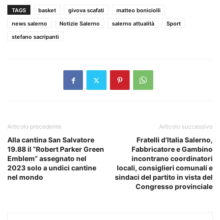
TAGS
basket
givova scafati
matteo boniciolli
news salerno
Notizie Salerno
salerno attualità
Sport
stefano sacripanti
Articolo precedente
Articolo successivo
Alla cantina San Salvatore
Fratelli d’Italia Salerno,
19.88 il “Robert Parker Green
Fabbricatore e Gambino
Emblem” assegnato nel
incontrano coordinatori
2023 solo a undici cantine
locali, consiglieri comunali e
nel mondo
sindaci del partito in vista del
Congresso provinciale