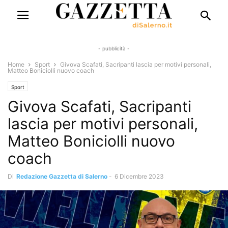
- pubblicità -
Home
Sport
Givova Scafati, Sacripanti lascia per motivi personali,
Matteo Boniciolli nuovo coach
Sport
Givova Scafati, Sacripanti
lascia per motivi personali,
Matteo Boniciolli nuovo
coach
Di
Redazione Gazzetta di Salerno
-
6 Dicembre 2023