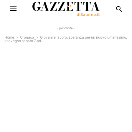
- pubblicità -
Home
Cronaca
Giovani e lavoro, speranza per un nuovo umanesimo,
convegno sabato 7 ad...