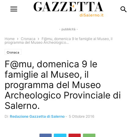
- pubblicità -
Home
Cronaca
F@mu, domenica 9 le famiglie al Museo, il
programma del Museo Archeologico...
Cronaca
F@mu, domenica 9 le
famiglie al Museo, il
programma del Museo
Archeologico Provinciale di
Salerno.
Di
Redazione Gazzetta di Salerno
-
5 Ottobre 2016