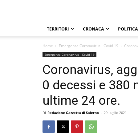
TERRITORI
CRONACA
POLITICA
Home
Emergenza Coronavirus - Covid 19
Coronavi
Emergenza Coronavirus - Covid 19
Coronavirus, agg
0 decessi e 380 n
ultime 24 ore.
Di
Redazione Gazzetta di Salerno
-
29 Luglio 2021