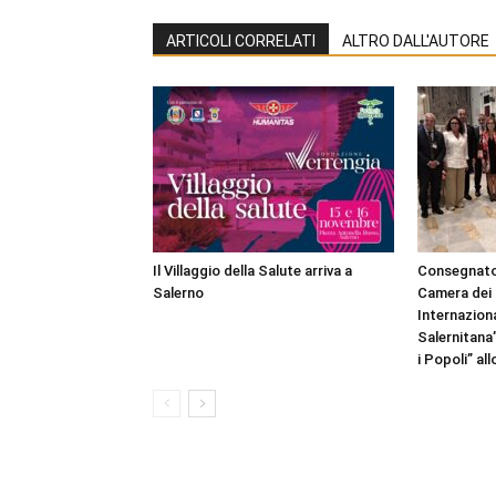
ARTICOLI CORRELATI
ALTRO DALL'AUTORE
Il Villaggio della Salute arriva a
Consegnato
Salerno
Camera dei 
Internazion
Salernitana
i Popoli” al