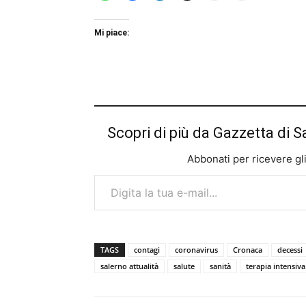
Mi piace:
Scopri di più da Gazzetta di S
Abbonati per ricevere gli u
Digita la tua e-mail...
TAGS
contagi
coronavirus
Cronaca
decessi
salerno attualità
salute
sanità
terapia intensiva