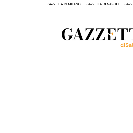
GAZZETTA DI MILANO
GAZZETTA DI NAPOLI
GAZZ
Gazzetta
di
Salerno,
il
quotidiano
on
line
di
Salerno