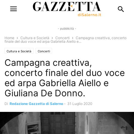
- pubblicità -
Home
Cultura e Società
Concerti
Campagna creattiva, concerto
finale del duo voce ed arpa Gabriella Aiello e...
Cultura e Società
Concerti
Campagna creattiva,
concerto finale del duo voce
ed arpa Gabriella Aiello e
Giuliana De Donno.
Di
Redazione Gazzetta di Salerno
-
31 Luglio 2020