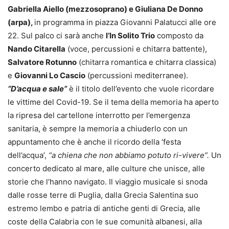
Gabriella Aiello (mezzosoprano) e Giuliana De Donno
(arpa),
in programma in piazza Giovanni Palatucci alle ore
22. Sul palco ci sarà anche
l’In Solito Trio
composto da
Nando Citarella
(voce, percussioni e chitarra battente),
Salvatore Rotunno
(chitarra romantica e chitarra classica)
e
Giovanni Lo Cascio
(percussioni mediterranee).
“D’acqua e sale”
è il titolo dell’evento che vuole ricordare
le vittime del Covid-19. Se il tema della memoria ha aperto
la ripresa del cartellone interrotto per l’emergenza
sanitaria, è sempre la memoria a chiuderlo con un
appuntamento che è anche il ricordo della ‘festa
dell’acqua’,
“a chiena che non abbiamo potuto ri-vivere”.
Un
concerto dedicato al mare, alle culture che unisce, alle
storie che l’hanno navigato. Il viaggio musicale si snoda
dalle rosse terre di Puglia, dalla Grecia Salentina suo
estremo lembo e patria di antiche genti di Grecia, alle
coste della Calabria con le sue comunità albanesi, alla