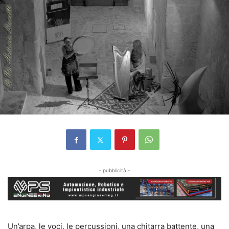
- pubblicità -
Un’arpa, le voci, le percussioni, una chitarra battente, una