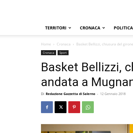
TERRITORI
CRONACA
POLITICA
Home
Cronaca
Basket Bellizzi, chiusura del giro
Cronaca
Sport
Basket Bellizzi, 
andata a Mugna
Di
Redazione Gazzetta di Salerno
-
12 Gennaio 2018