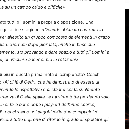
a su un campo caldo e difficile
»
ato tutti gli uomini a propria disposizione. Una
 qui a fine stagione: «
Quando abbiamo costruito la
ver allestito un gruppo composto da elementi in grado
ausa. Giornata dopo giornata, anche in base alle
amento, sto provando a dare spazio a tutti gli uomini a
o, di ampliare ancor di più le rotazioni
».
di più in questa prima metà di campionato? Coach
: «
Al di là di Cedri, che ha dimostrato di essere un
fermando le aspettative e si stanno sostanzialmente
rienza di C alle spalle, le ha vinte tutte perdendo solo
lia di fare bene dopo i play-off dell’anno scorso,
, poi ci siamo noi seguiti dalle due compagini di
cora tutto il girone di ritorno in grado di spostare gli