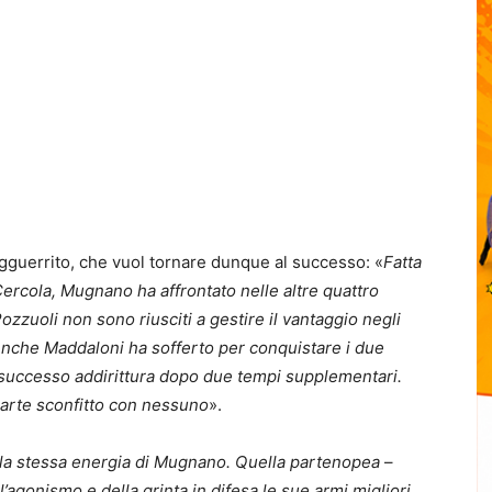
 agguerrito, che vuol tornare dunque al successo: «
Fatta
Cercola, Mugnano ha affrontato nelle altre quattro
Pozzuoli non sono riusciti a gestire il vantaggio negli
. Anche Maddaloni ha sofferto per conquistare i due
l successo addirittura dopo due tempi supplementari.
arte sconfitto con nessuno
».
la stessa energia di Mugnano. Quella partenopea
–
’agonismo e della grinta in difesa le sue armi migliori.