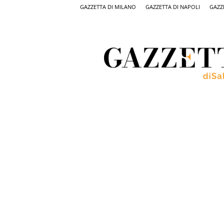
GAZZETTA DI MILANO
GAZZETTA DI NAPOLI
GAZZ
Gazzetta
di
Salerno,
il
quotidiano
on
line
di
Salerno