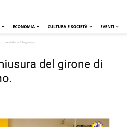
ECONOMIA
CULTURA E SOCIETÀ
EVENTI
ne di andata a Mugnano.
chiusura del girone di
no.