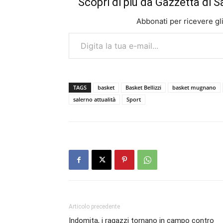
Scopri di più da Gazzetta di S
Abbonati per ricevere gli u
Digita la tua e-mail...
TAGS
basket
Basket Bellizzi
basket mugnano
salerno attualità
Sport
Articolo precedente
Indomita, i ragazzi tornano in campo contro