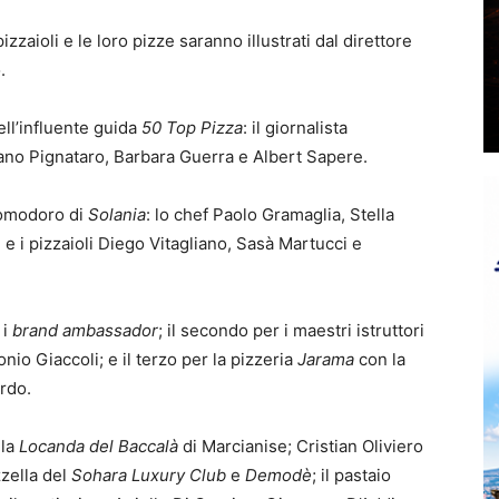
i pizzaioli e le loro pizze saranno illustrati dal direttore
.
ell’influente guida
50 Top Pizza
: il giornalista
ano Pignataro, Barbara Guerra e Albert Sapere.
omodoro di
Solania
: lo chef Paolo Gramaglia, Stella
e i pizzaioli Diego Vitagliano, Sasà Martucci e
 i
brand ambassador
; il secondo per i maestri istruttori
io Giaccoli; e il terzo per la pizzeria
Jarama
con la
ardo.
lla
Locanda del Baccalà
di Marcianise; Cristian Oliviero
zella del
Sohara Luxury
Club
e
Demodè
; il pastaio