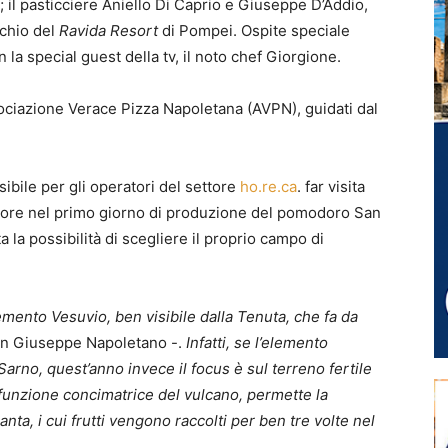
; il pasticciere Aniello Di Caprio e Giuseppe D’Addio,
chio del
Ravida Resort
di Pompei. Ospite speciale
a special guest della tv, il noto chef Giorgione.
sociazione Verace Pizza Napoletana (AVPN), guidati dal
ibile per gli operatori del settore
ho.re.ca
. far visita
ore nel primo giorno di produzione del pomodoro San
 la possibilità di scegliere il proprio campo di
emento Vesuvio, ben visibile dalla Tenuta, che fa da
ron Giuseppe Napoletano -.
Infatti, se l’elemento
Sarno, quest’anno invece il focus è sul terreno fertile
 funzione concimatrice del vulcano, permette la
anta, i cui frutti vengono raccolti per ben tre volte nel