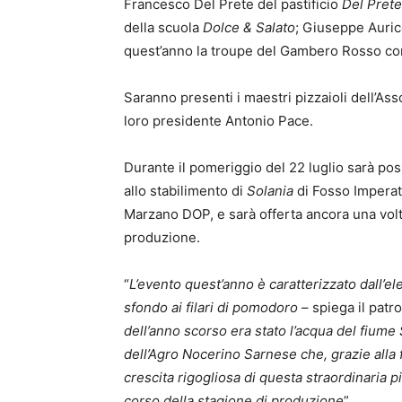
Francesco Del Prete del pastificio
Del Prete
della scuola
Dolce & Salato
; Giuseppe Auric
quest’anno la troupe del Gambero Rosso con l
Saranno presenti i maestri pizzaioli dell’As
loro presidente Antonio Pace.
Durante il pomeriggio del 22 luglio sarà poss
allo stabilimento di
Solania
di Fosso Imperat
Marzano DOP, e sarà offerta ancora una volta
produzione.
“
L’evento quest’anno è caratterizzato dall’el
sfondo ai filari di pomodoro
– spiega il pat
dell’anno scorso era stato l’acqua del fiume 
dell’Agro Nocerino Sarnese che, grazie alla
crescita rigogliosa di questa straordinaria pi
corso della stagione di produzione
”.