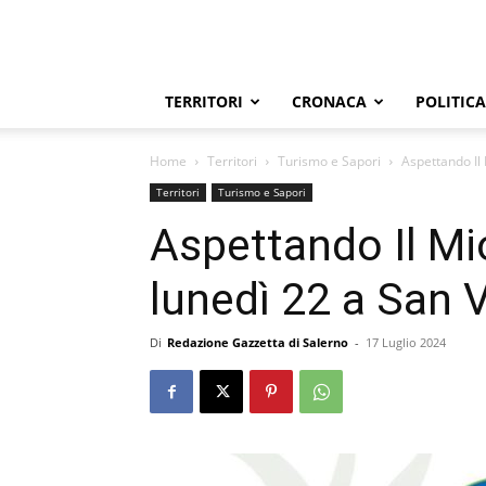
TERRITORI
CRONACA
POLITICA
Home
Territori
Turismo e Sapori
Aspettando Il
Territori
Turismo e Sapori
Aspettando Il M
lunedì 22 a San 
Di
Redazione Gazzetta di Salerno
-
17 Luglio 2024