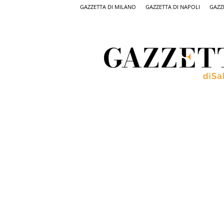
GAZZETTA DI MILANO
GAZZETTA DI NAPOLI
GAZZ
Gazzetta
di
Salerno,
il
quotidiano
on
line
di
Salerno