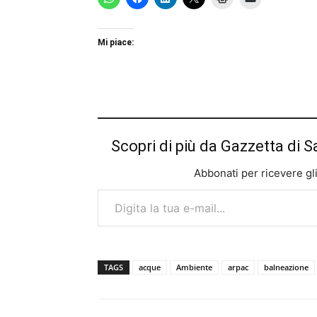
Mi piace:
Scopri di più da Gazzetta di S
Abbonati per ricevere gli u
Digita la tua e-mail...
TAGS
acque
Ambiente
arpac
balneazione