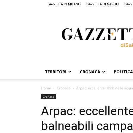
GAZZETTA DI MILANO
GAZZETTA DI NAPOLI
GAZZ
Gazzetta
di
Salerno,
il
quotidiano
on
line
di
Salerno
TERRITORI
CRONACA
POLITICA
Home
Cronaca
Arpac: eccellente l’89% delle acq
Cronaca
Arpac: eccellente
balneabili campa