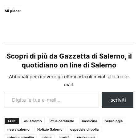
Mi piace:
Scopri di più da Gazzetta di Salerno, il
quotidiano on line di Salerno
Abbonati per ricevere gli ultimi articoli inviati alla tua e-
mail.
Digita la tua e-mail...
Iscriviti
TAGS
asl salerno
ictus cerebrale
medicina
neurologia
news salerno
Notizie Salerno
ospedale di polla
salerno attualità
salute
sanità
stroke unit