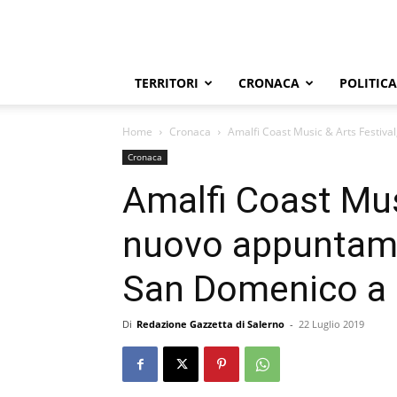
TERRITORI
CRONACA
POLITICA
Home
Cronaca
Amalfi Coast Music & Arts Festival
Cronaca
Amalfi Coast Mus
nuovo appuntame
San Domenico a 
Di
Redazione Gazzetta di Salerno
-
22 Luglio 2019