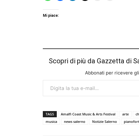
Mi piace:
Scopri di più da Gazzetta di S
Abbonati per ricevere gli u
Digita la tua e-mail...
TAGS
Amalfi Coast Music & Arts Festival
arte
c
musica
news salerno
Notizie Salerno
pianofor