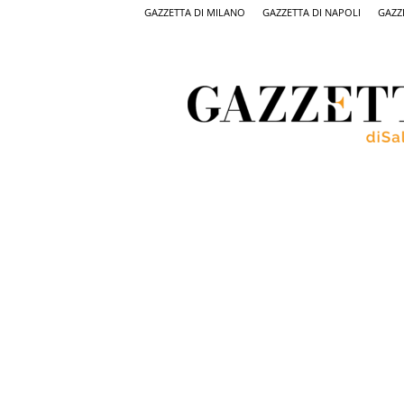
GAZZETTA DI MILANO
GAZZETTA DI NAPOLI
GAZZ
Gazzetta
di
Salerno,
il
quotidiano
on
line
di
Salerno