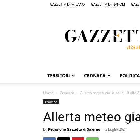
GAZZETTA DI MILANO
GAZZETTA DI NAPOLI
GAZZ
Gazzetta
di
Salerno,
il
quotidiano
on
line
di
Salerno
TERRITORI
CRONACA
POLITICA
Home
Cronaca
Allerta meteo gialla dalle 10 alle 2
Cronaca
Allerta meteo gia
Di
Redazione Gazzetta di Salerno
-
2 Luglio 2024