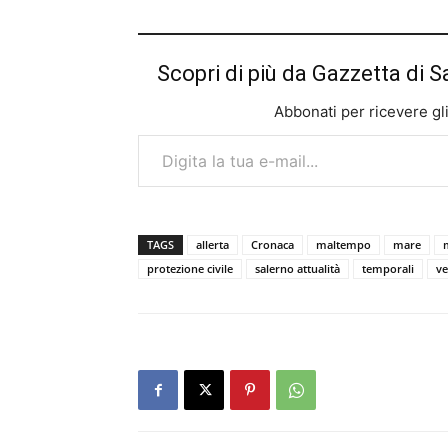
Scopri di più da Gazzetta di S
Abbonati per ricevere gli u
Digita la tua e-mail...
TAGS
allerta
Cronaca
maltempo
mare
protezione civile
salerno attualità
temporali
ve