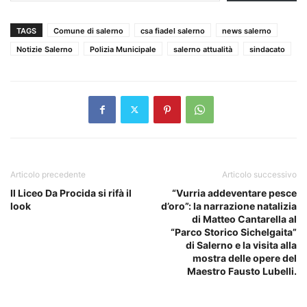
TAGS
Comune di salerno
csa fiadel salerno
news salerno
Notizie Salerno
Polizia Municipale
salerno attualità
sindacato
Articolo precedente
Articolo successivo
Il Liceo Da Procida si rifà il
“Vurria addeventare pesce
look
d’oro”: la narrazione natalizia
di Matteo Cantarella al
“Parco Storico Sichelgaita”
di Salerno e la visita alla
mostra delle opere del
Maestro Fausto Lubelli.