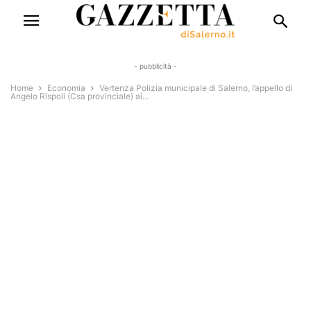
- pubblicità -
Home
Economia
Vertenza Polizia municipale di Salerno, l’appello di
Angelo Rispoli (Csa provinciale) ai...