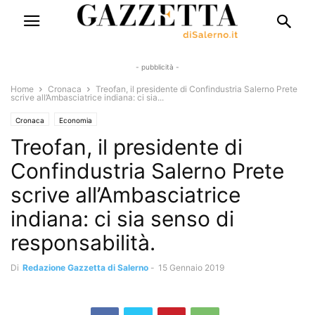
- pubblicità -
Home
Cronaca
Treofan, il presidente di Confindustria Salerno Prete
scrive all’Ambasciatrice indiana: ci sia...
Cronaca
Economia
Treofan, il presidente di
Confindustria Salerno Prete
scrive all’Ambasciatrice
indiana: ci sia senso di
responsabilità.
Di
Redazione Gazzetta di Salerno
-
15 Gennaio 2019