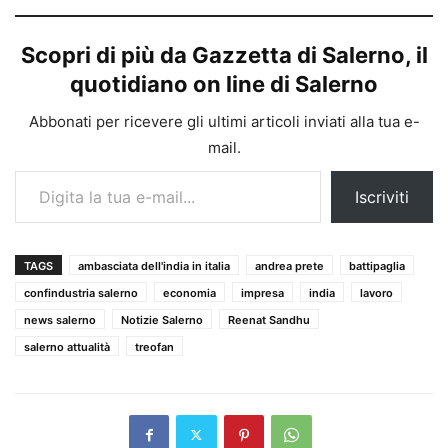
Scopri di più da Gazzetta di Salerno, il
quotidiano on line di Salerno
Abbonati per ricevere gli ultimi articoli inviati alla tua e-
mail.
Digita la tua e-mail...
Iscriviti
TAGS
ambasciata dell'india in italia
andrea prete
battipaglia
confindustria salerno
economia
impresa
india
lavoro
news salerno
Notizie Salerno
Reenat Sandhu
salerno attualità
treofan