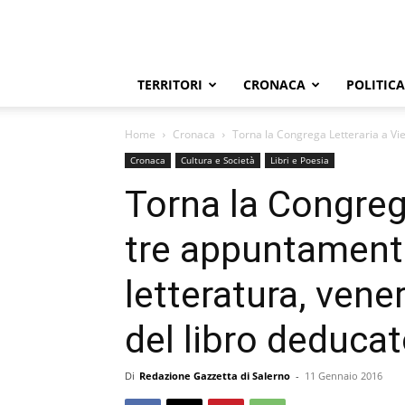
TERRITORI
CRONACA
POLITICA
Home
Cronaca
Torna la Congrega Letteraria a Viet
Cronaca
Cultura e Società
Libri e Poesia
Torna la Congrega
tre appuntamenti
letteratura, vene
del libro deducat
Di
Redazione Gazzetta di Salerno
-
11 Gennaio 2016