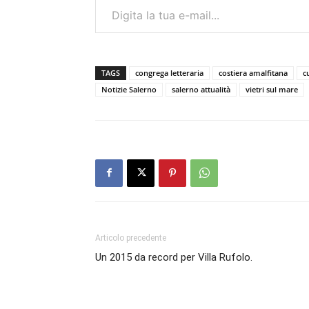
TAGS
congrega letteraria
costiera amalfitana
c
Notizie Salerno
salerno attualità
vietri sul mare
Articolo precedente
Un 2015 da record per Villa Rufolo.