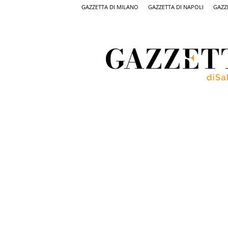
GAZZETTA DI MILANO
GAZZETTA DI NAPOLI
GAZZ
Gazzetta
di
Salerno,
il
quotidiano
on
line
di
Salerno