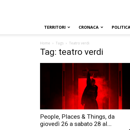
TERRITORI
CRONACA
POLITIC
Home
Tags
Teatro verdi
Tag: teatro verdi
People, Places & Things, da
giovedì 26 a sabato 28 al...