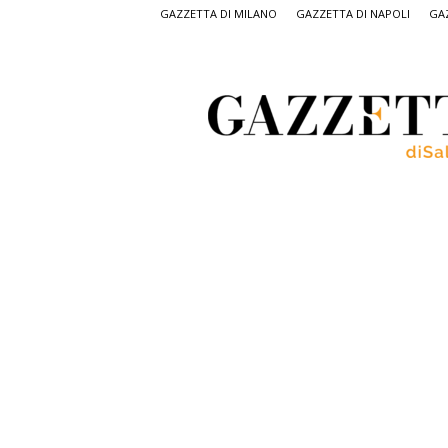
GAZZETTA DI MILANO
GAZZETTA DI NAPOLI
GAZ
Gazzetta
di
Salerno,
il
quotidiano
on
line
di
Salerno