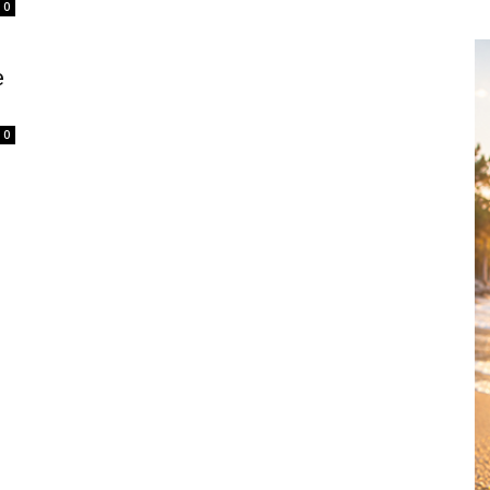
0
e
0