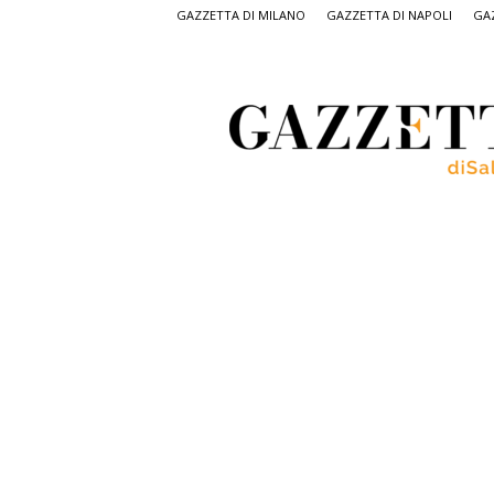
GAZZETTA DI MILANO
GAZZETTA DI NAPOLI
GAZ
Gazzetta
di
Salerno,
il
quotidiano
on
line
di
Salerno