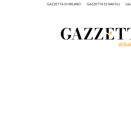
GAZZETTA DI MILANO
GAZZETTA DI NAPOLI
GAZ
Gazzetta
di
Salerno,
il
quotidiano
on
line
di
Salerno