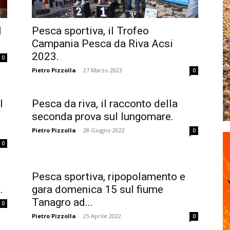
l
Pesca sportiva, il Trofeo
Campania Pesca da Riva Acsi
2023.
0
Pietro Pizzolla
-
27 Marzo 2023
0
l
Pesca da riva, il racconto della
seconda prova sul lungomare.
Pietro Pizzolla
-
28 Giugno 2022
0
0
Pesca sportiva, ripopolamento e
.
gara domenica 15 sul fiume
Tanagro ad...
0
Pietro Pizzolla
-
25 Aprile 2022
0