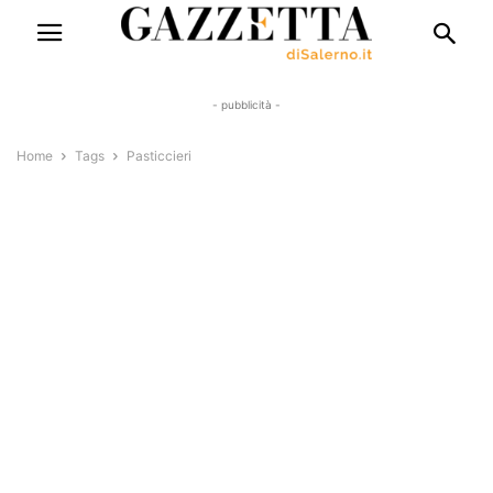
- pubblicità -
Home
Tags
Pasticcieri