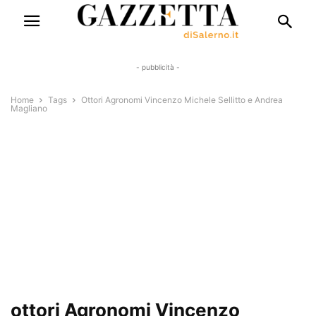
- pubblicità -
Home
Tags
Ottori Agronomi Vincenzo Michele Sellitto e Andrea
Magliano
ottori Agronomi Vincenzo