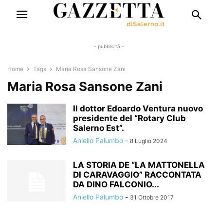
- pubblicità -
Home
Tags
Maria Rosa Sansone Zani
Maria Rosa Sansone Zani
Il dottor Edoardo Ventura nuovo
presidente del “Rotary Club
Salerno Est”.
Aniello Palumbo
-
8 Luglio 2024
LA STORIA DE “LA MATTONELLA
DI CARAVAGGIO” RACCONTATA
DA DINO FALCONIO...
Aniello Palumbo
-
31 Ottobre 2017