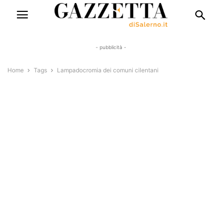
- pubblicità -
Home
Tags
Lampadocromia dei comuni cilentani