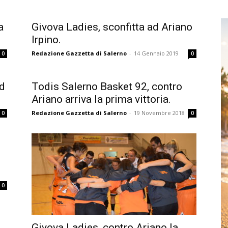
a
Givova Ladies, sconfitta ad Ariano
Irpino.
Redazione Gazzetta di Salerno
-
14 Gennaio 2019
0
0
ad
Todis Salerno Basket 92, contro
Ariano arriva la prima vittoria.
Redazione Gazzetta di Salerno
-
19 Novembre 2018
0
0
0
Givova Ladies, contro Ariano la