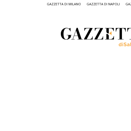
GAZZETTA DI MILANO
GAZZETTA DI NAPOLI
GAZ
Gazzetta
di
Salerno,
il
quotidiano
on
line
di
Salerno