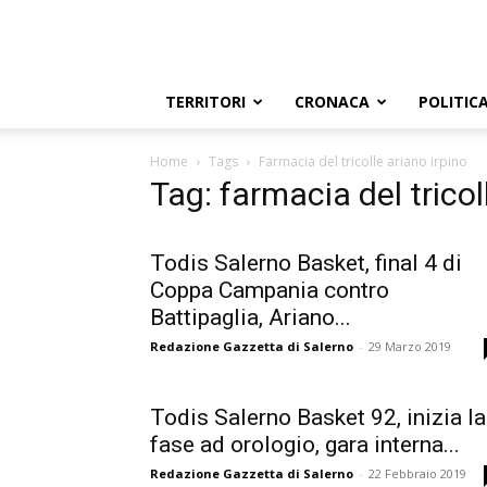
TERRITORI
CRONACA
POLITIC
Home
Tags
Farmacia del tricolle ariano irpino
Tag: farmacia del tricol
Todis Salerno Basket, final 4 di
Coppa Campania contro
Battipaglia, Ariano...
Redazione Gazzetta di Salerno
-
29 Marzo 2019
Todis Salerno Basket 92, inizia la
fase ad orologio, gara interna...
Redazione Gazzetta di Salerno
-
22 Febbraio 2019