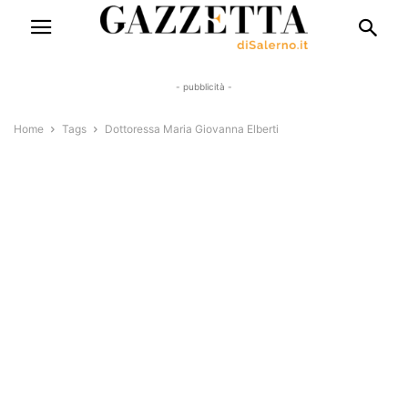
- pubblicità -
Home
Tags
Dottoressa Maria Giovanna Elberti