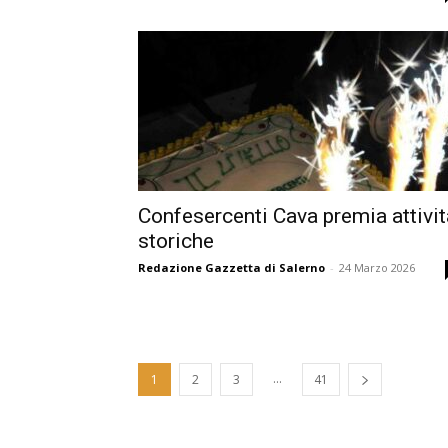
Confesercenti Cava premia attivit
storiche
Redazione Gazzetta di Salerno
-
24 Marzo 2026
...
1
2
3
41