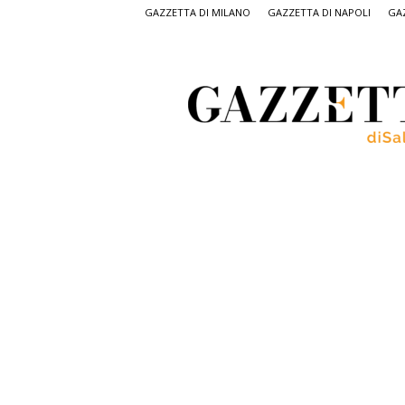
GAZZETTA DI MILANO
GAZZETTA DI NAPOLI
GAZ
Gazzetta
di
Salerno,
il
quotidiano
on
line
di
Salerno