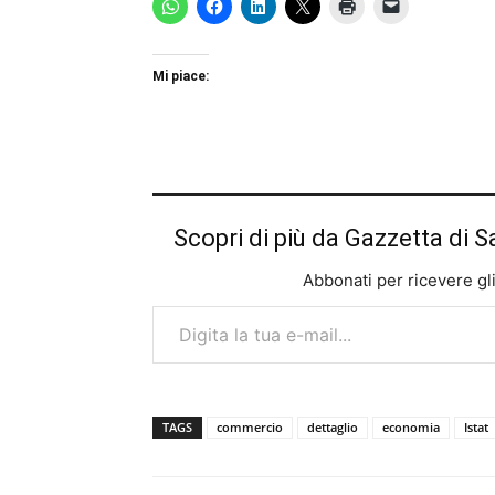
Mi piace:
Scopri di più da Gazzetta di S
Abbonati per ricevere gli u
Digita la tua e-mail...
TAGS
commercio
dettaglio
economia
Istat