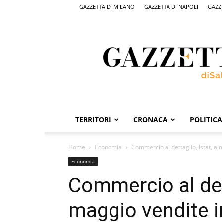
GAZZETTA DI MILANO
GAZZETTA DI NAPOLI
GAZZ
Gazzetta
di
Salerno,
il
quotidiano
on
line
di
Salerno
TERRITORI
CRONACA
POLITICA
Home
Economia
Commercio al dettaglio, Istat, a
Economia
Commercio al dett
maggio vendite 