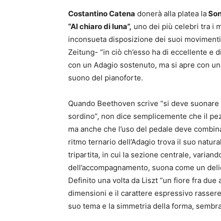
Costantino Catena
donerà alla platea la
Sona
“Al chiaro di luna”,
uno dei più celebri tra i 
inconsueta disposizione dei suoi movimenti,
Zeitung- “in ciò ch’esso ha di eccellente e di
con un Adagio sostenuto, ma si apre con una
suono del pianoforte.
Quando Beethoven scrive “si deve suonare 
sordino”, non dice semplicemente che il pe
ma anche che l’uso del pedale deve combinars
ritmo ternario dell’Adagio trova il suo natur
tripartita, in cui la sezione centrale, varia
dell’accompagnamento, suona come un delic
Definito una volta da Liszt “un fiore fra due 
dimensioni e il carattere espressivo rasser
suo tema e la simmetria della forma, sembra 