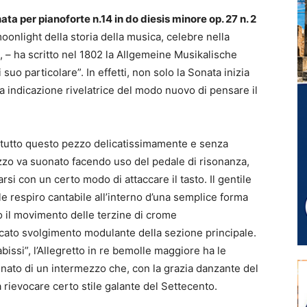
ta per pianoforte n.14 in do diesis minore op. 27 n. 2
moonlight della storia della musica, celebre nella
 – ha scritto nel 1802 la Allgemeine Musikalische
 suo particolare”. In effetti, non solo la Sonata inizia
 indicazione rivelatrice del modo nuovo di pensare il
tutto questo pezzo delicatissimamente e senza
zzo va suonato facendo uso del pedale di risonanza,
i con un certo modo di attaccare il tasto. Il gentile
ale respiro cantabile all’interno d’una semplice forma
ndo il movimento delle terzine di crome
ato svolgimento modulante della sezione principale.
abissi”, l’Allegretto in re bemolle maggiore ha le
enato di un intermezzo che, con la grazia danzante del
rievocare certo stile galante del Settecento.