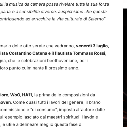
i la musica da camera possa rivelare tutta la sua forza
i parlare a sensibilità diverse: auspichiamo che questa
tribuendo ad arricchire la vita culturale di Salerno”
.
enario delle otto serate che vedranno,
venerdì 3 luglio,
anista Costantino Catena e il flautista Tommaso Rossi
,
gna, che le celebrazioni beethoveniane, per il
l loro punto culminante il prossimo anno.
iore, WoO, HA11,
la prima delle composizioni da
hoven
. Come quasi tutti i lavori del genere, il brano
commissione e “di consumo”, imposta all’autore dalle
sull’esempio lasciato dai maestri spirituali Haydn e
a, e utile a delineare meglio questa fase di