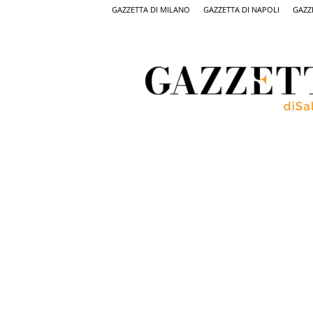
GAZZETTA DI MILANO
GAZZETTA DI NAPOLI
GAZZ
Gazzetta
di
Salerno,
il
quotidiano
on
line
di
Salerno