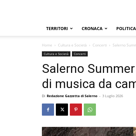
TERRITORI
CRONACA
POLITICA
Home
Cultura e Società
Concerti
Salerno Summ
Cultura e Società
Concerti
Salerno Summer 
di musica da ca
Di
Redazione Gazzetta di Salerno
-
3 Luglio 2026