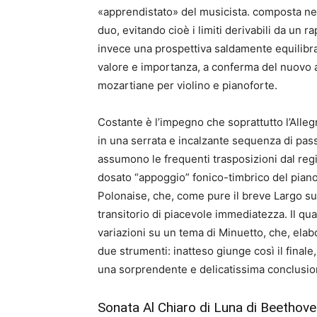
«apprendistato» del musicista. composta nel
duo, evitando cioè i limiti derivabili da un 
invece una prospettiva saldamente equilibra
valore e importanza, a conferma del nuovo 
mozartiane per violino e pianoforte.
Costante è l’impegno che soprattutto l’Allegr
in una serrata e incalzante sequenza di pass
assumono le frequenti trasposizioni dal reg
dosato “appoggio” fonico-timbrico del pianof
Polonaise, che, come pure il breve Largo s
transitorio di piacevole immediatezza. Il qu
variazioni su un tema di Minuetto, che, ela
due strumenti: inatteso giunge così il final
una sorprendente e delicatissima conclusio
Sonata Al Chiaro di Luna di Beethov