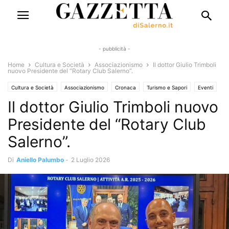
- pubblicità -
Home
Cultura e Società
Associazionismo
Il dottor Giulio Trimboli
nuovo Presidente del “Rotary Club Salerno”.
Cultura e Società
Associazionismo
Cronaca
Turismo e Sapori
Eventi
Il dottor Giulio Trimboli nuovo
Eventi e Manifestazioni
Interviste
Presidente del “Rotary Club
Salerno”.
Di
Aniello Palumbo
-
2 Luglio 2026