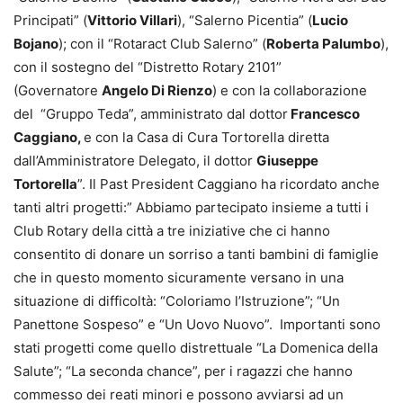
Principati” (
Vittorio Villari
), “Salerno Picentia” (
Lucio
Bojano
); con il “Rotaract Club Salerno” (
Roberta Palumbo
),
con il sostegno del “Distretto Rotary 2101”
(Governatore
Angelo Di Rienzo
) e con la collaborazione
del “Gruppo Teda”, amministrato dal dottor
Francesco
Caggiano,
e con la Casa di Cura Tortorella diretta
dall’Amministratore Delegato, il dottor
Giuseppe
Tortorella
”. Il Past President Caggiano ha ricordato anche
tanti altri progetti:” Abbiamo partecipato insieme a tutti i
Club Rotary della città a tre iniziative che ci hanno
consentito di donare un sorriso a tanti bambini di famiglie
che in questo momento sicuramente versano in una
situazione di difficoltà: “Coloriamo l’Istruzione”; “Un
Panettone Sospeso” e “Un Uovo Nuovo”. Importanti sono
stati progetti come quello distrettuale “La Domenica della
Salute”; “La seconda chance”, per i ragazzi che hanno
commesso dei reati minori e possono avviarsi ad un