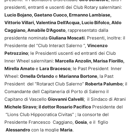
presidenti, entranti e uscenti dei Club Rotary salernitani:
Lucio Bojano, Gaetano Cuoco, Ermanno Lambiase,
Vittorio Villari, Valentina Dell’Acqua, Lucio Bifolco, Aldo
Caggiano, Amabile D’Agosto
, rappresentato dalla
presidente nominata
Giuliana Moscati
. Presenti, inoltre: il
Presidente del “Club Interact Salerno “,
Vincenzo
Petrozzino
; le Presidenti uscenti ed entranti dei Club
Inner Wheel salernitani:
Marcella Anzolin, Marisa Fiorillo,
Mirella Amato
e
Lara Bracesco
; le Past President Inner
Wheel:
Ornella Orlando
e
Marianna Bortone
, la Past
President del “Rotaract Club Salerno”
Roberta Palumbo
; il
Comandante dell Capitaneria di Porto di Salerno il
Capitano di Vascello
Giovanni Calvelli
; il Sindaco di Atrani
Michele Siravo; il dottor Rosario Pacifico
Presidente del
“Lions Club Hippocratica Civitas” ; la consorte del
Presidente Francesco Caggiano,
Gosia
, e il figlio
Alessandro
con la moglie
Maria
.