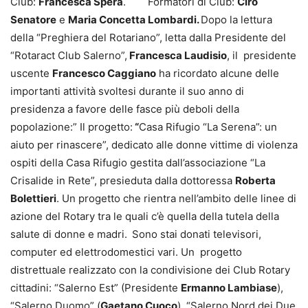
Club:
Francesca Spera
. Formatori di Club:
Ciro
Senatore
e
Maria Concetta Lombardi.
Dopo la lettura
della “Preghiera del Rotariano”, letta dalla Presidente del
“Rotaract Club Salerno”,
Francesca Laudisio
, il presidente
uscente
Francesco Caggiano
ha ricordato alcune delle
importanti attività svoltesi durante il suo anno di
presidenza a favore delle fasce più deboli della
popolazione:” Il progetto:
“
Casa Rifugio “La Serena”: un
aiuto per rinascere”, dedicato alle donne vittime di violenza
ospiti della Casa Rifugio gestita dall’associazione “La
Crisalide in Rete”, presieduta dalla dottoressa
Roberta
Bolettieri
. Un progetto che rientra nell’ambito delle linee di
azione del Rotary tra le quali c’è quella della tutela della
salute di donne e madri.
Sono stai donati televisori,
computer ed elettrodomestici vari. Un progetto
distrettuale realizzato con la condivisione dei Club Rotary
cittadini: “Salerno Est” (Presidente
Ermanno Lambiase
),
“Salerno Duomo” (
Gaetano Cuoco
), “Salerno Nord dei Due