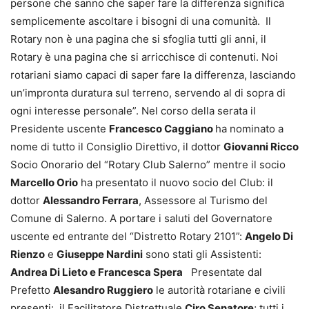
persone che sanno che saper fare la differenza significa
semplicemente ascoltare i bisogni di una comunità. Il
Rotary non è una pagina che si sfoglia tutti gli anni, il
Rotary è una pagina che si arricchisce di contenuti. Noi
rotariani siamo capaci di saper fare la differenza, lasciando
un’impronta duratura sul terreno, servendo al di sopra di
ogni interesse personale”. Nel corso della serata il
Presidente uscente
Francesco Caggiano
ha nominato a
nome di tutto il Consiglio Direttivo, il dottor
Giovanni Ricco
Socio Onorario del “Rotary Club Salerno” mentre il socio
Marcello Orio
ha presentato il nuovo socio del Club: il
dottor
Alessandro Ferrara
, Assessore al Turismo del
Comune di Salerno. A portare i saluti del Governatore
uscente ed entrante del “Distretto Rotary 2101”:
Angelo Di
Rienzo
e
Giuseppe Nardini
sono stati gli Assistenti:
Andrea Di Lieto e Francesca Spera
Presentate dal
Prefetto
Alesandro Ruggiero
le autorità rotariane e civili
presenti: il Facilitatore Distrettuale
Ciro Senatore
; tutti i