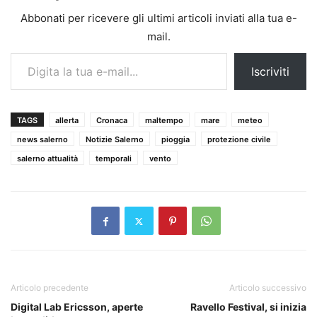
Abbonati per ricevere gli ultimi articoli inviati alla tua e-
mail.
Digita la tua e-mail...
Iscriviti
TAGS
allerta
Cronaca
maltempo
mare
meteo
news salerno
Notizie Salerno
pioggia
protezione civile
salerno attualità
temporali
vento
Articolo precedente
Articolo successivo
Digital Lab Ericsson, aperte
Ravello Festival, si inizia