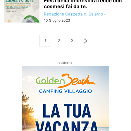
Fiera della decrescita felice con
cosmesi fai da te.
Redazione Gazzetta di Salerno
-
10 Giugno 2023
1
2
3
- pubblicità -