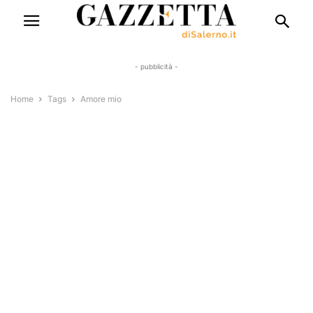
- pubblicità -
Home
Tags
Amore mio