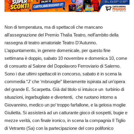
Non di temperatura, ma di spettacoli che mancano
all’assegnazione del Premio Thalìa Teatro, nell’ambito della
rassegna di teatro amatoriale Teatro D’Autunno.
L’appuntamento, in genere domenicale, per questo fine
settimana è doppio, sabato 10 novembre e domenica 10, come
di consueto al Salone del Dopolavoro Ferroviario di Salerno.
Sono i due ultimi spettacoli in concorso, sabato è in scena la
commedia “J’ che ‘mbruoglie” liberamente ispirata ad un’opera
del grande E. Scarpetta. Già dal titolo si intuisce un turbinio di
situazioni, ingarbugliate e divertenti, che ruotano intorno a
Giovannino, medico un po’ troppo farfallone, e la gelosa moglie
Giulietta. Si assisterà ad un catturante gioco di sospetti, bugie e
mezze verità, con finale ironico, in scena la compagnia Il Tiglio
di Vetranto (Sa) con la partecipazione del coro polifonico