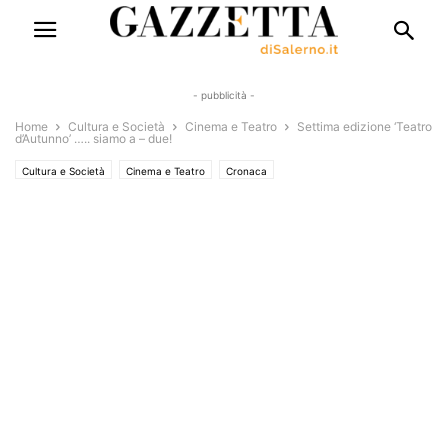
- pubblicità -
Home
Cultura e Società
Cinema e Teatro
Settima edizione ‘Teatro
d’Autunno’ ….. siamo a – due!
Cultura e Società
Cinema e Teatro
Cronaca